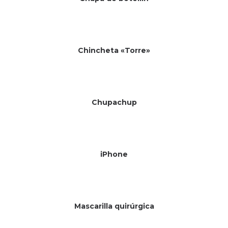
Chincheta «Torre»
Chupachup
iPhone
Mascarilla quirúrgica
Sin existencias