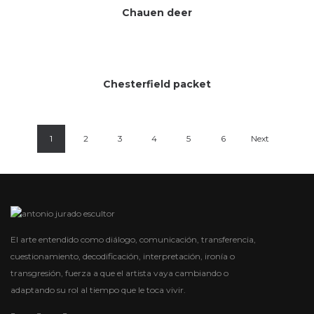
Chauen deer
Chesterfield packet
1
2
3
4
5
6
Next
El arte entendido como diálogo, comunicación, transferencia,
cuestionamiento, decodificación, interpretación, ironía o
transgresión, fuerza a que el artista vaya cambiando o
adaptando su rol al tiempo que le toca vivir.