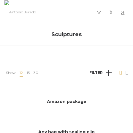
-
Sculptures
Show
12
15
30
FILTER
Amazon package
Any bag with sealing clip