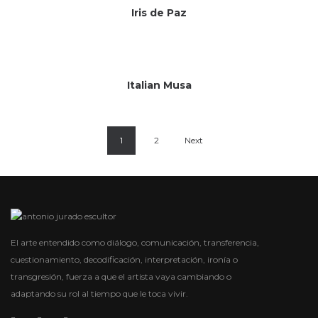
Iris de Paz
Sin existencias
Italian Musa
1
2
Next
El arte entendido como diálogo, comunicación, transferencia,
cuestionamiento, decodificación, interpretación, ironía o
transgresión, fuerza a que el artista vaya cambiando o
adaptando su rol al tiempo que le toca vivir.