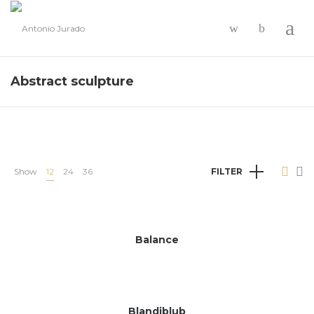
-
Abstract sculpture
Show
12
24
36
FILTER
Balance
Blandiblub