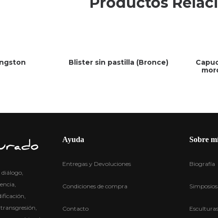
Productos Relac
ingston
Blister sin pastilla (Bronce)
Capuc
mor
Ayuda
Sobre m
Entregas y Devoluciones
Biografía
diálogo,
encia,
Condiciones de compra
Simposios
ficación,
 transgresión,
Contacto
Escultura