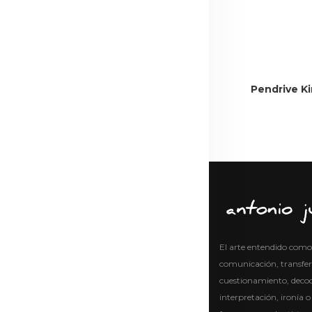
Pendrive K
El arte entendido como 
comunicación, transfer
cuestionamiento, decodi
interpretación, ironía o