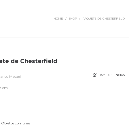
HOME
/
SHOP
/
PAQUETE DE CHESTERFIELD
te de Chesterfield
HAY EXISTENCIAS
anco Macael
13 cm
:
Objetos comunes