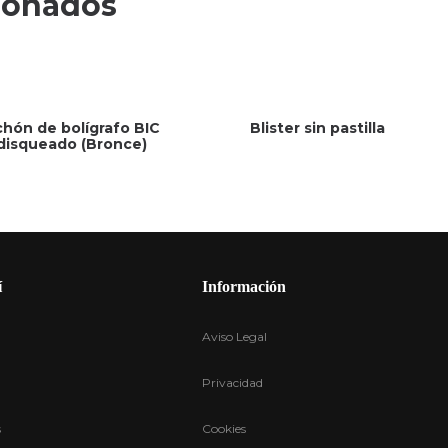
ionados
hón de bolígrafo BIC
Blister sin pastilla
disqueado (Bronce)
í
Información
Aviso Legal
Privacidad
s
Cookies