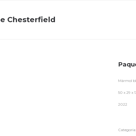
e Chesterfield
Paque
Mármol bl
50 x 29 x 
2022
Categoría