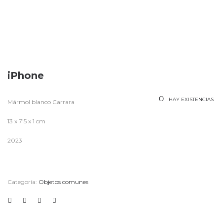
iPhone
HAY EXISTENCIAS
Mármol blanco Carrara
13 x 7’5 x 1 cm
2023
Categoría:
Objetos comunes